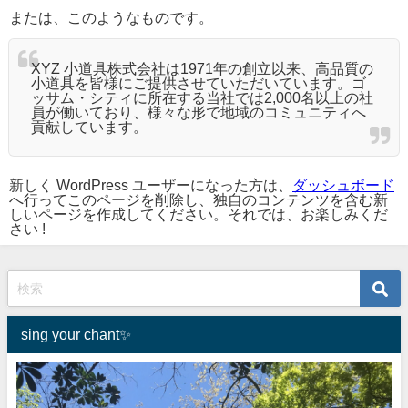
または、このようなものです。
XYZ 小道具株式会社は1971年の創立以来、高品質の
小道具を皆様にご提供させていただいています。ゴ
ッサム・シティに所在する当社では2,000名以上の社
員が働いており、様々な形で地域のコミュニティへ
貢献しています。
新しく WordPress ユーザーになった方は、
ダッシュボード
へ行ってこのページを削除し、独自のコンテンツを含む新
しいページを作成してください。それでは、お楽しみくだ
さい !
sing your chant✨